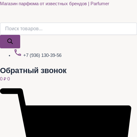
Поиск
Поиск
Quantity
Перейти
Магазин парфюма от известных брендов | Parfumer
товаров
товаров
к
содержимому
+7 (936) 130-39-56
Обратный звонок
0
₽
0