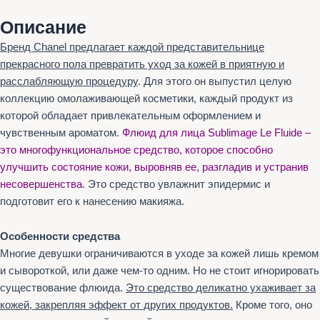
Описание
Бренд Chanel предлагает каждой представительнице
прекрасного пола превратить уход за кожей в приятную и
расслабляющую процедуру
. Для этого он выпустил целую
коллекцию омолаживающей косметики, каждый продукт из
которой обладает привлекательным оформлением и
чувственным ароматом.
Флюид для лица Sublimage Le Fluide –
это многофункциональное средство, которое способно
улучшить состояние кожи, выровняв ее, разгладив и устранив
несовершенства
. Это средство увлажнит эпидермис и
подготовит его к нанесению макияжа.
Особенности средства
Многие девушки ограничиваются в уходе за кожей лишь кремом
и сывороткой, или даже чем-то одним. Но не стоит игнорировать
существование флюида.
Это средство деликатно ухаживает за
кожей, закрепляя эффект от других продуктов.
Кроме того, оно