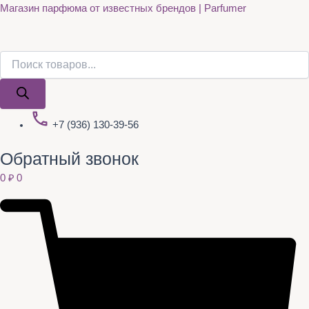
Поиск
Поиск
Quantity
Перейти
Магазин парфюма от известных брендов | Parfumer
товаров
товаров
к
содержимому
+7 (936) 130-39-56
Обратный звонок
0
₽
0