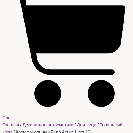
Cart
Главная
/
Декоративная косметика
/
Для лица
/
Тональный
крем
/ Крем тональный Pupa Active Light 10