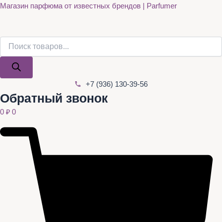
Поиск
Поиск
Quantity
Перейти
Магазин парфюма от известных брендов | Parfumer
товаров
товаров
к
содержимому
+7 (936) 130-39-56
Обратный звонок
0
₽
0