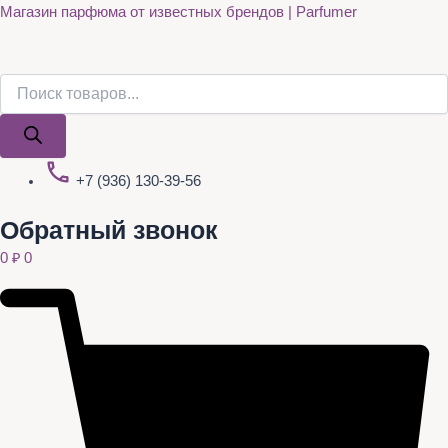
Поиск
Поиск
Quantity
Перейти
Магазин парфюма от известных брендов | Parfumer
товаров
товаров
к
содержимому
+7 (936) 130-39-56
Обратный звонок
0
₽
0