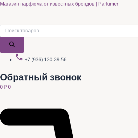
Поиск
Поиск
Quantity
Перейти
Магазин парфюма от известных брендов | Parfumer
товаров
товаров
к
содержимому
+7 (936) 130-39-56
Обратный звонок
0
₽
0