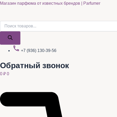
Поиск
Поиск
Quantity
Перейти
Магазин парфюма от известных брендов | Parfumer
товаров
товаров
к
содержимому
+7 (936) 130-39-56
Обратный звонок
0
₽
0