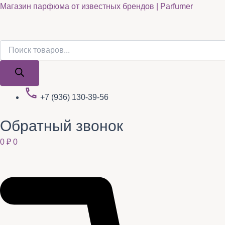
Поиск
Поиск
Quantity
Перейти
Магазин парфюма от известных брендов | Parfumer
товаров
товаров
к
содержимому
+7 (936) 130-39-56
Обратный звонок
0
₽
0