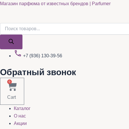
Поиск
Поиск
Quantity
Перейти
Магазин парфюма от известных брендов | Parfumer
товаров
товаров
к
содержимому
+7 (936) 130-39-56
Обратный звонок
0
Cart
Каталог
О нас
Акции