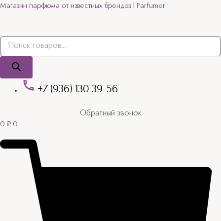
Поиск
Поиск
Quantity
Перейти
Магазин парфюма от известных брендов | Parfumer
товаров
товаров
к
содержимому
+7 (936) 130-39-56
Обратный звонок
0
₽
0