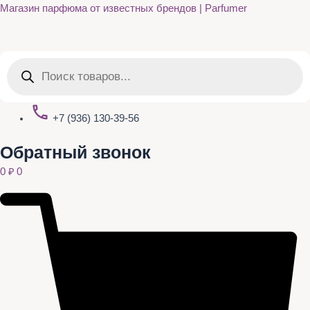
Quantity
Перейти
Магазин парфюма от известных брендов | Parfumer
к
содержимому
Поиск
товаров
+7 (936) 130-39-56
Обратный звонок
0
₽
0