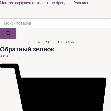
Поиск
Поиск
Quantity
Перейти
Магазин парфюма от известных брендов | Parfumer
товаров
товаров
к
содержимому
+7 (936) 130-39-56
Обратный звонок
0
₽
0