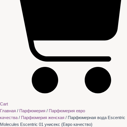
Cart
Главная
/
Парфюмерия
/
Парфюмерия евро
качества
/
Парфюмерия женская
/ Парфюмерная вода Escentric
Molecules Escentric 01 унисекс (Евро качество)