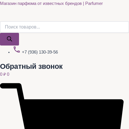
Поиск
Поиск
Quantity
Перейти
Магазин парфюма от известных брендов | Parfumer
товаров
товаров
к
содержимому
+7 (936) 130-39-56
Обратный звонок
0
₽
0