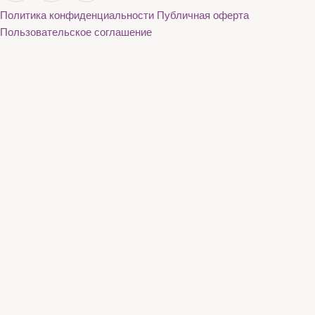
Политика конфиденциальности
Публичная оферта
Пользовательское соглашение
Каталог
О нас
Акции
Бренды
Доставка и оплата
Контакты
Каталог
О нас
Акции
Бренды
Доставка и оплата
Контакты
+7 (936) 130-39-56