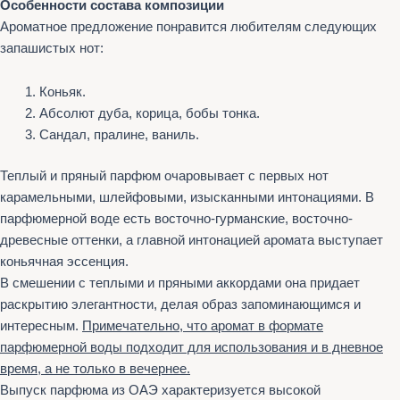
Особенности состава композиции
Ароматное предложение понравится любителям следующих
запашистых нот:
Коньяк.
Абсолют дуба, корица, бобы тонка.
Сандал, пралине, ваниль.
Теплый и пряный парфюм очаровывает с первых нот
карамельными, шлейфовыми, изысканными интонациями. В
парфюмерной воде есть восточно-гурманские, восточно-
древесные оттенки, а главной интонацией аромата выступает
коньячная эссенция.
В смешении с теплыми и пряными аккордами она придает
раскрытию элегантности, делая образ запоминающимся и
интересным.
Примечательно, что аромат в формате
парфюмерной воды подходит для использования и в дневное
время, а не только в вечернее.
Выпуск парфюма из ОАЭ характеризуется высокой