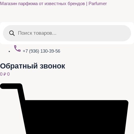
Quantity
Перейти
Магазин парфюма от известных брендов | Parfumer
к
содержимому
Поиск
товаров
+7 (936) 130-39-56
Обратный звонок
0
₽
0