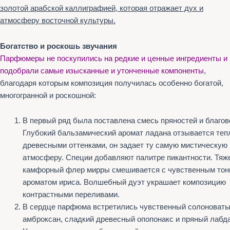
золотой арабской каллиграфией, которая отражает дух и
атмосферу восточной культуры.
Богатство и роскошь звучания
Парфюмеры не поскупились на редкие и ценные ингредиенты и
подобрали самые изысканные и утонченные компоненты
,
благодаря которым композиция получилась особенно богатой,
многогранной и роскошной:
В первый ряд была поставлена смесь пряностей и благов
Глубокий бальзамический аромат ладана отзывается те
древесными оттенками, он задает ту самую мистическую
атмосферу. Специи добавляют палитре пикантности. Тя
камфорный флер мирры смешивается с чувственным тон
ароматом ириса. Волшебный дуэт украшает композицию
контрастными переливами.
В сердце парфюма встретились чувственный солоноват
амброксан, сладкий древесный опопонакс и пряный лабд