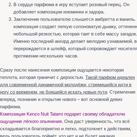
В сердце парфюма в игру вступает розовый перец. Он
добавляет композиции изюминки и задора.
Заключение пользователю слышится амбретта и ваниль. 
композиция создает легкую солоноватую дымку, оттенен
небольшой резкостью, которая таит в себе массу загадок
Именно последний аккорд делает мелодию узнаваемой, в
перерождается в шлейф, который сопровождает носителя
протяжении нескольких часов.
Сразу после нанесения композиции ощущается некоторая
теплота, которая граничит с дерзостью.
Такой парфюм идеален
для современной динамичной молодёжи, стремящейся идти в
ногу со временем, не боящейся искать новые пути
. Стремление
вперед, познание и открытие нового – вот основной девиз
парфюма.
Композиция Kenzo Nuit Tatami подарит своему обладателю
ощущение лёгкого опьянения.
Она даст уверенность, что всё
складывается благоприятно и легко, подтолкнет к действиям,
ведь пользователь поймёт, что нет и не будет никаких