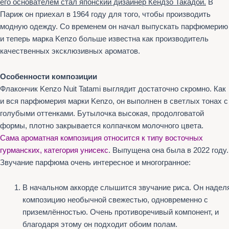
его основателем стал японский дизайнер Кендзо Такадой.
В
Париж он приехал в 1964 году для того, чтобы производить
модную одежду. Со временем он начал выпускать парфюмерию
и теперь марка Kenzo больше известна как производитель
качественных эксклюзивных ароматов.
Особенности композиции
Флакончик Kenzo Nuit Tatami выглядит достаточно скромно. Как
и вся парфюмерия марки Kenzo, он выполнен в светлых тонах с
голубыми оттенками. Бутылочка высокая, продолговатой
формы, плотно закрывается колпачком молочного цвета.
Сама ароматная композиция относится к типу восточных
гурманских, категория унисекс
. Выпущена она была в 2022 году.
Звучание парфюма очень интересное и многогранное:
В начальном аккорде слышится звучание риса. Он надел
композицию необычной свежестью, одновременно с
приземлённостью. Очень противоречивый компонент, и
благодаря этому он подходит обоим полам.