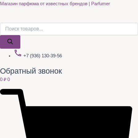
Поиск
Поиск
Quantity
Перейти
Магазин парфюма от известных брендов | Parfumer
товаров
товаров
к
содержимому
+7 (936) 130-39-56
Обратный звонок
0
₽
0