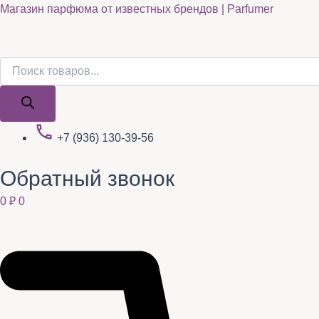
Поиск
Поиск
Quantity
Перейти
Магазин парфюма от известных брендов | Parfumer
товаров
товаров
к
содержимому
+7 (936) 130-39-56
Обратный звонок
0
₽
0