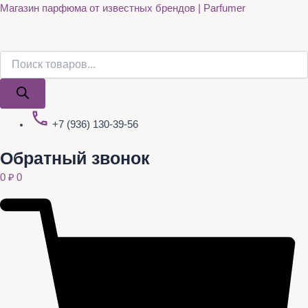
Поиск
Поиск
Quantity
Перейти
Магазин парфюма от известных брендов | Parfumer
товаров
товаров
к
содержимому
+7 (936) 130-39-56
Обратный звонок
0
₽
0