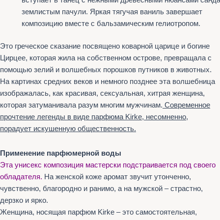
вступает в танец с нежными древесными нюансами санда
землистым пачули. Яркая тягучая ваниль завершает
композицию вместе с бальзамическим гелиотропом.
Это греческое сказание посвящено коварной царице и богине
Цирцее, которая жила на собственном острове, превращала с
помощью зелий и волшебных порошков путников в животных.
На картинах средних веков и немного позднее эта волшебница
изображалась, как красивая, сексуальная, хитрая женщина,
которая затуманивала разум многим мужчинам.
Современное
прочтение легенды в виде парфюма Kirke, несомненно,
порадует искушенную общественность.
Применение парфюмерной воды
Эта унисекс композиция мастерски подстраивается под своего
обладателя.
На женской коже аромат звучит утонченно,
чувственно, благородно и ранимо, а на мужской – страстно,
дерзко и ярко.
Женщина, носящая парфюм Kirke – это самостоятельная,