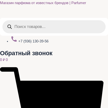
Quantity
Перейти
Магазин парфюма от известных брендов | Parfumer
к
содержимому
Поиск
товаров
+7 (936) 130-39-56
Обратный звонок
0
₽
0