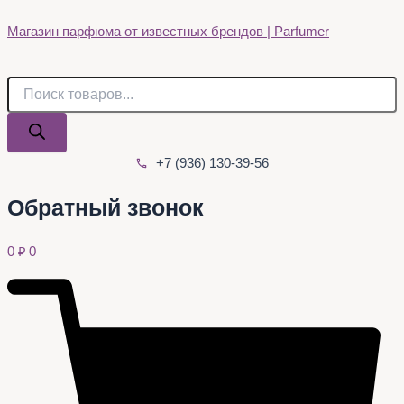
Поиск
Поиск
Quantity
Перейти
товаров
товаров
Магазин парфюма от известных брендов | Parfumer
к
содержимому
+7 (936) 130-39-56
Обратный звонок
0
₽
0