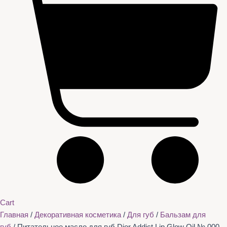
Cart
Главная
/
Декоративная косметика
/
Для губ
/
Бальзам для