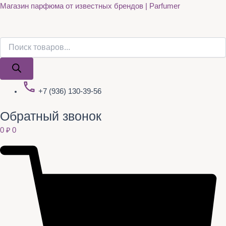
Поиск
Поиск
Quantity
Перейти
Магазин парфюма от известных брендов | Parfumer
товаров
товаров
к
содержимому
+7 (936) 130-39-56
Обратный звонок
0
₽
0