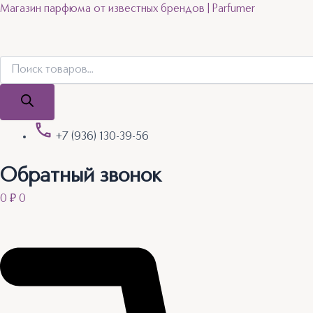
Поиск
Поиск
Quantity
Перейти
Магазин парфюма от известных брендов | Parfumer
товаров
товаров
к
содержимому
+7 (936) 130-39-56
Обратный звонок
0
₽
0