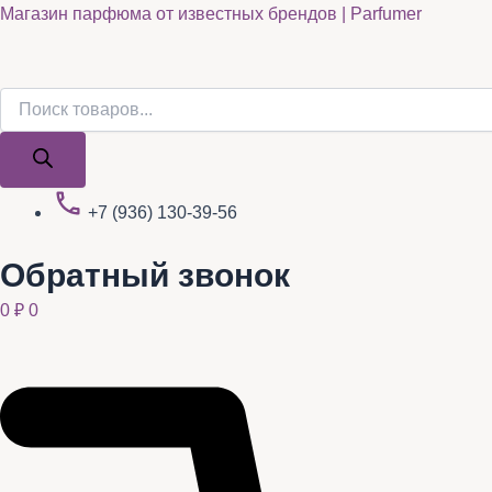
Поиск
Поиск
Quantity
Перейти
Магазин парфюма от известных брендов | Parfumer
товаров
товаров
к
содержимому
+7 (936) 130-39-56
Обратный звонок
0
₽
0