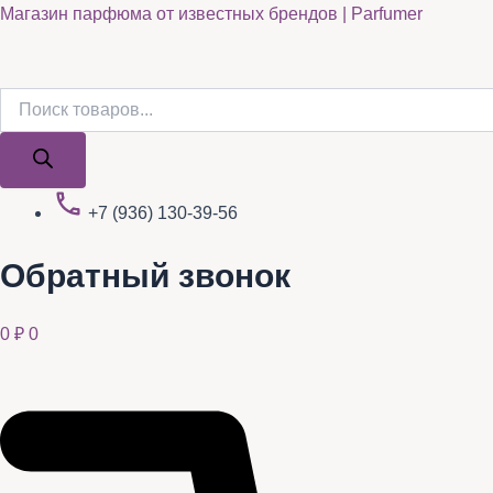
Поиск
Поиск
Перейти
Магазин парфюма от известных брендов | Parfumer
товаров
товаров
к
содержимому
+7 (936) 130-39-56
Обратный звонок
0
₽
0