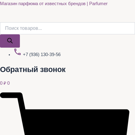
Поиск
Поиск
Перейти
Магазин парфюма от известных брендов | Parfumer
товаров
товаров
к
содержимому
+7 (936) 130-39-56
Обратный звонок
0
₽
0