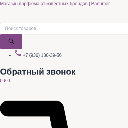
Поиск
Поиск
Quantity
Перейти
Магазин парфюма от известных брендов | Parfumer
товаров
товаров
к
содержимому
+7 (936) 130-39-56
Обратный звонок
0
₽
0