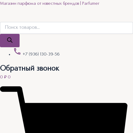
Поиск
Поиск
Quantity
Перейти
Магазин парфюма от известных брендов | Parfumer
товаров
товаров
к
содержимому
+7 (936) 130-39-56
Обратный звонок
0
₽
0