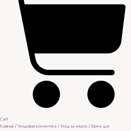
Cart
Главная
/
Уходовая косметика
/
Уход за лицом
/
Крем для