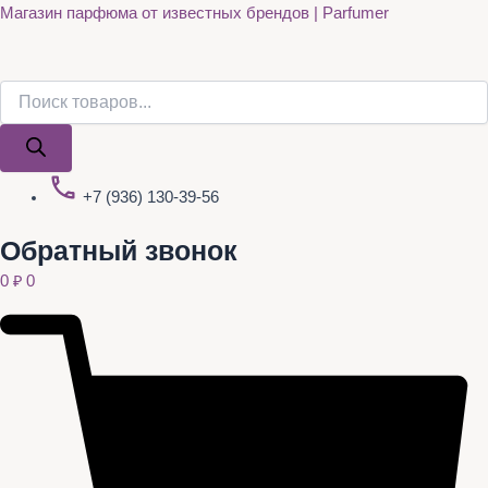
Поиск
Поиск
Quantity
Перейти
Магазин парфюма от известных брендов | Parfumer
товаров
товаров
к
содержимому
+7 (936) 130-39-56
Обратный звонок
0
₽
0