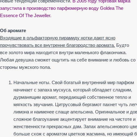
новые тенденции современности.
В 2005 году торговая марка
запустила в производство парфюмерную воду Goldea The
Essence Of The Jeweller.
Об аромате
Входящие в ольфакторную пирамиду нотки дают ясно
прочувствовать все внутренне благородство аромата.
Будто
все золото мира находится внутри маленького флакончика.
Любая девушка сможет ощутить на себе внимание и любовь со
стороны мужского пола.
Начальные ноты. Свой богатый внутренний мир парфюм
начинает с запаха мускуса, который обладает сладким,
дурманящим аромат, передающий собственное тепло и
мягкость звучания. Цитрусовый бергамот пахнет чуть лег
лимона и наименее слаще апельсина. Оригинальное и до
сложное благоухание акцентирует внимание на чистоте и
женственности прекрасных дам. Запах апельсинового цв
больше схож с ароматом цветков жасмина, но имеющий 