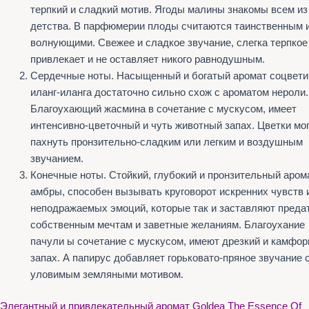
терпкий и сладкий мотив. Ягоды малины знакомы всем из
детства. В парфюмерии плоды считаются таинственным 
волнующими. Свежее и сладкое звучание, слегка терпкое
привлекает и не оставляет никого равнодушным.
Сердечные ноты. Насыщенный и богатый аромат соцвети
иланг-иланга достаточно сильно схож с ароматом нероли.
Благоухающий жасмина в сочетание с мускусом, имеет
интенсивно-цветочный и чуть животный запах. Цветки мо
пахнуть пронзительно-сладким или легким и воздушным
звучанием.
Конечные ноты. Стойкий, глубокий и пронзительный аром
амбры, способен вызывать круговорот искренних чувств 
неподражаемых эмоций, которые так и заставляют преда
собственным мечтам и заветные желаниям. Благоухание
пачули ы сочетание с мускусом, имеют дрезкий и камфо
запах. А папирус добавляет горьковато-пряное звучание 
уловимым земляными мотивом.
Элегантный и привлекательный аромат Goldea The Essence Of