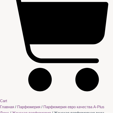
Cart
Главная
/
Парфюмерия
/
Парфюмерия евро качества A-Plus