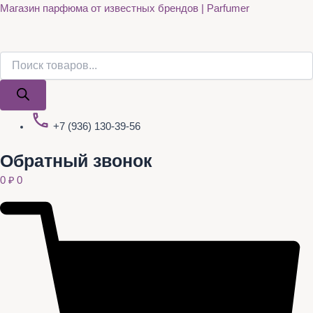
Поиск
Поиск
Quantity
Перейти
Магазин парфюма от известных брендов | Parfumer
товаров
товаров
к
содержимому
+7 (936) 130-39-56
Обратный звонок
0
₽
0