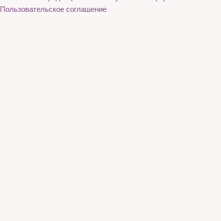
Пользовательское соглашение
Каталог
О нас
Акции
Бренды
Доставка и оплата
Контакты
Каталог
О нас
Акции
Бренды
Доставка и оплата
Контакты
+7 (936) 130-39-56