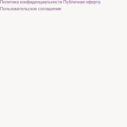
Политика конфиденциальности
Публичная оферта
Пользовательское соглашение
Каталог
О нас
Акции
Бренды
Доставка и оплата
Контакты
Каталог
О нас
Акции
Бренды
Доставка и оплата
Контакты