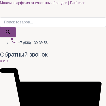
Поиск
Поиск
Quantity
Перейти
Магазин парфюма от известных брендов | Parfumer
товаров
товаров
к
содержимому
+7 (936) 130-39-56
Обратный звонок
0
₽
0