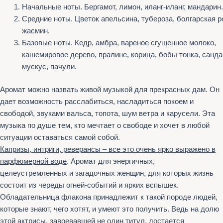
Начальные ноты. Бергамот, лимон, иланг-иланг, мандарин.
Средние ноты. Цветок апельсина, тубероза, болгарская р
жасмин.
Базовые ноты. Кедр, амбра, вареное сгущенное молоко,
кашемировое дерево, пралине, корица, бобы тонка, санда
мускус, пачули.
Аромат можно назвать живой музыкой для прекрасных дам. Он
дает возможность расслабиться, насладиться покоем и
свободой, звуками вальса, топота, шум ветра и карусели. Эта
музыка по душе тем, кто мечтает о свободе и хочет в любой
ситуации оставаться самой собой.
Капризы, интриги, реверансы – все это очень ярко выражено в
парфюмерной воде
. Аромат для энергичных,
целеустремленных и загадочных женщин, для которых жизнь
состоит из череды огней-событий и ярких вспышек.
Обладательница флакона принадлежит к такой породе людей,
которые знают, чего хотят, и умеют это получить. Ведь на долю
этой актрисы, завоевавшей не один титул, достается