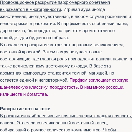
Провокационное раскрытие парфюмерного сочетания
выражается в многогранности
. Игривая аура иногда
женственная, иногда чувственная, в любом случае роскошная и
неповторимая в раскрытии. В парфюме есть особенный шарм,
дороговизна, благородство, но при этом аромат отлично
подойдет для будничного образа.
В начале его раскрытие встречает перцовым великолепием,
восточной красотой. Затем в игру вступает новые
составляющие, где главная роль принадлежит ванили, пачули, а
также великолепному цветочному аккорду. В базе эта
ароматная композиция становится томной, манящей, но
остается единой и неповторимой.
Парфюм воплощает строгую
шанелевскую классику, породистость. В нем много роскоши,
излишеств и богатства.
Раскрытие нот на коже
В раскрытии наиболее явные пряные специи, сладкая сочность,
ваниль. Это словно великолепный восточный танец,
собирающий огромное количество комплиментов
. Чтобы