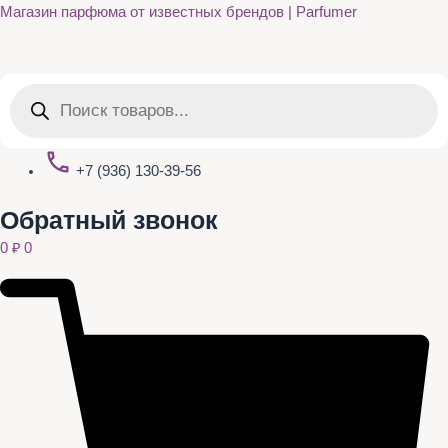
Quantity
Перейти
Магазин парфюма от известных брендов | Parfumer
к
содержимому
Поиск
товаров
+7 (936) 130-39-56
Обратный звонок
0
₽
0