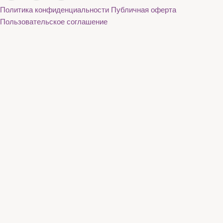
Политика конфиденциальности
Публичная оферта
Пользовательское соглашение
Каталог
О нас
Акции
Бренды
Доставка и оплата
Контакты
Каталог
О нас
Акции
Бренды
Доставка и оплата
Контакты
+7 (936) 130-39-56