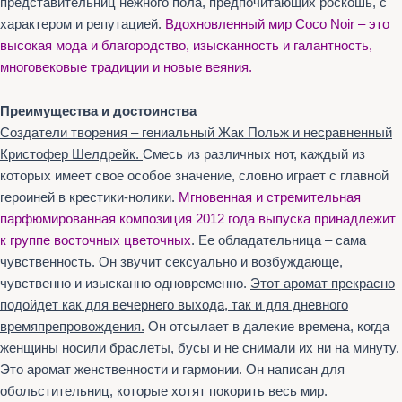
представительниц нежного пола, предпочитающих роскошь, с
характером и репутацией.
Вдохновленный мир Coco Noir – это
высокая мода и благородство, изысканность и галантность,
многовековые традиции и новые веяния.
Преимущества и достоинства
Создатели творения – гениальный Жак Польж и несравненный
Кристофер Шелдрейк.
Смесь из различных нот, каждый из
которых имеет свое особое значение, словно играет с главной
героиней в крестики-нолики.
Мгновенная и стремительная
парфюмированная композиция 2012 года выпуска принадлежит
к группе восточных цветочных
. Ее обладательница – сама
чувственность. Он звучит сексуально и возбуждающе,
чувственно и изысканно одновременно.
Этот аромат прекрасно
подойдет как для вечернего выхода, так и для дневного
времяпрепровождения.
Он отсылает в далекие времена, когда
женщины носили браслеты, бусы и не снимали их ни на минуту.
Это аромат женственности и гармонии. Он написан для
обольстительниц, которые хотят покорить весь мир.