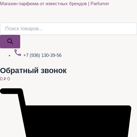
Поиск
Поиск
Quantity
Перейти
Магазин парфюма от известных брендов | Parfumer
товаров
товаров
к
содержимому
+7 (936) 130-39-56
Обратный звонок
0
₽
0