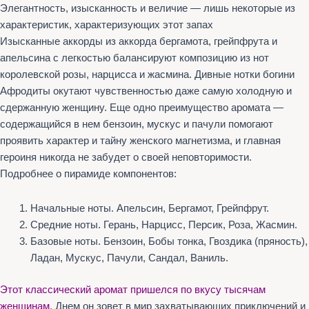
Элегантность, изысканность и величие — лишь некоторые из
характеристик, характеризующих этот запах
Изысканные аккорды из аккорда бергамота, грейпфрута и
апельсина с легкостью балансируют композицию из нот
королевской розы, нарцисса и жасмина. Дивные нотки богини
Афродиты окутают чувственностью даже самую холодную и
сдержанную женщину. Еще одно преимущество аромата —
содержащийся в нем бензоин, мускус и пачули помогают
проявить характер и тайну женского магнетизма, и главная
героиня никогда не забудет о своей неповторимости.
Подробнее о пирамиде компонентов:
Начальные ноты. Апельсин, Бергамот, Грейпфрут.
Средние ноты. Герань, Нарцисс, Персик, Роза, Жасмин.
Базовые ноты. Бензоин, Бобы тонка, Гвоздика (пряность),
Ладан, Мускус, Пачули, Сандал, Ваниль.
Этот классический аромат пришелся по вкусу тысячам
женщинам
. Днем он зовет в мир захватывающих приключений и