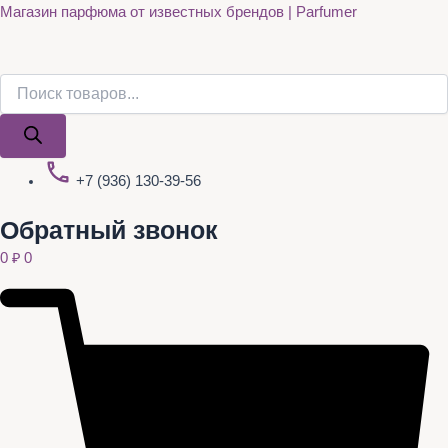
Поиск
Поиск
Quantity
Перейти
Магазин парфюма от известных брендов | Parfumer
товаров
товаров
к
содержимому
+7 (936) 130-39-56
Обратный звонок
0
₽
0