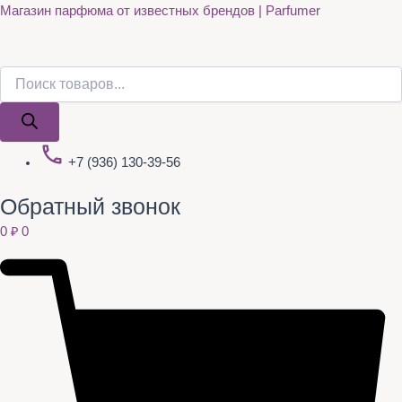
Поиск
Поиск
Quantity
Перейти
Магазин парфюма от известных брендов | Parfumer
товаров
товаров
к
содержимому
+7 (936) 130-39-56
Обратный звонок
0
₽
0