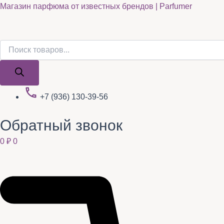
Поиск
Поиск
Quantity
Перейти
Магазин парфюма от известных брендов | Parfumer
товаров
товаров
к
содержимому
+7 (936) 130-39-56
Обратный звонок
0
₽
0