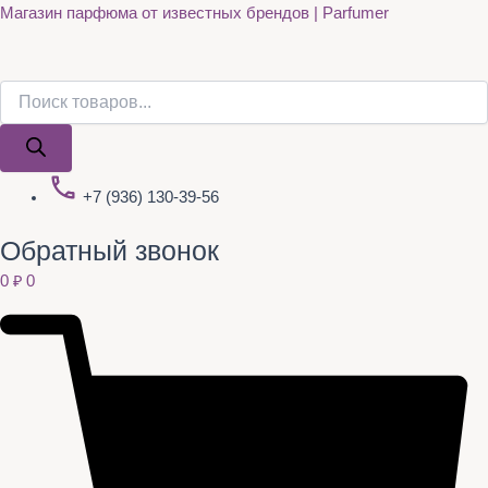
Поиск
Поиск
Quantity
Перейти
Магазин парфюма от известных брендов | Parfumer
товаров
товаров
к
содержимому
+7 (936) 130-39-56
Обратный звонок
0
₽
0