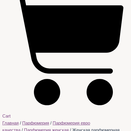
Cart
Главная
/
Парфюмерия
/
Парфюмерия евро
качества
/
Парфюмерия женская
/ Женская парфюмерная