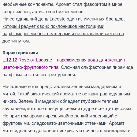
необычные компоненты. Аромат стал фаворитом в мире
спортсменов, артистов и бизнесменов.
На сегодняшний день Lacoste один из именитых брендов,
который радует своих поклонников настоящими
парфюмерными бестселлерами и не останавливается на
достигнутом.
Характеристики
L.12.12 Rose от Lacoste – парфюмерная вода для женщин
цветочно-фруктового типа.
Сложная ольфакторная пирамида
парфюма состоит из трех уровней:
Начальные ноты представлены зеленым мандарином и
мятой. Такой экзотический аромат не оставит равнодушным
никого. Зеленый мандарин обладает глубоким теплым
звучанием, которое присуще свежей цедре всех цитрусовых.
Но при этом аромат чрезвычайно легкий и звенящий с
фруктовыми, сладковато-цветочными оттенками. Аромат
мяты идеально дополняет искристую сочность мандарина и