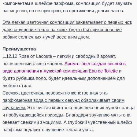
компонентам в шлейфе парфюма, композиция будет звучать
насыщенно, но не приторно, на протяжении долгих часов.
Эта легкая цветочная композиция захватывает с первых нот,
даря ощущение тепла на коже, будто бы прикосновение
робких солнечных лучей весенним днем.
Преимущества
L.12.12 Rose от Lacoste – легкий и свободный аромат,
посвященный стилю «поло».
Аромат был создан весной в
виде дополнения к мужской композиции Eau de Toilette
и,
будто рубашка поло, будет идеальным дополнением для
любого стиля.
Свежая, цветочная, невероятно женственная эта
парфюмерная вода с первых секунд обволакивает своим
звучанием.
Это чистая квинтэссенция весенних лучей солнца
и пробуждающейся природы. Благодаря звучанию мяты она
овевает свежими эмоциями. А глубокий чувственный шлейф
парфюма подарит ощущение тепла и уюта.