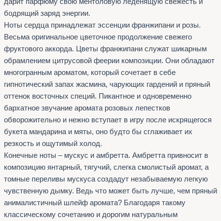
дарит парфюму свою ментоловую леденящую свежесть и
бодрящий заряд энергии.
Ноты сердца принадлежат эссенции франжипани и розы.
Весьма оригинальное цветочное продолжение свежего
фруктового аккорда. Цветы франжипани служат шикарным
обрамлением цитрусовой феерии композиции. Они обладают
многогранным ароматом, который сочетает в себе
гипнотический запах жасмина, чарующих гардений и пряный
оттенок восточных специй. Пикантное и одновременно
бархатное звучание аромата розовых лепестков
обворожительно и нежно вступает в игру после искрящегося
букета мандарина и мяты, оно будто бы сглаживает их
резкость и ощутимый холод.
Конечные ноты – мускус и амбретта. Амбретта привносит в
композицию янтарный, тягучий, слегка смолистый аромат, а
томные переливы мускуса создадут незабываемую легкую
чувственную дымку. Ведь что может быть лучше, чем пряный
анималистичный шлейф аромата? Благодаря такому
классическому сочетанию и дорогим натуральным