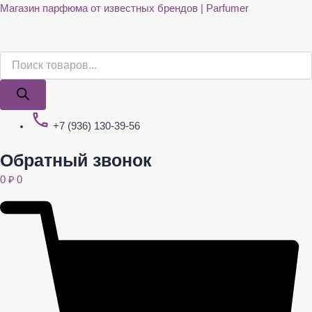
Поиск
Поиск
Quantity
Перейти
Магазин парфюма от известных брендов | Parfumer
товаров
товаров
к
содержимому
+7 (936) 130-39-56
Обратный звонок
0
₽
0