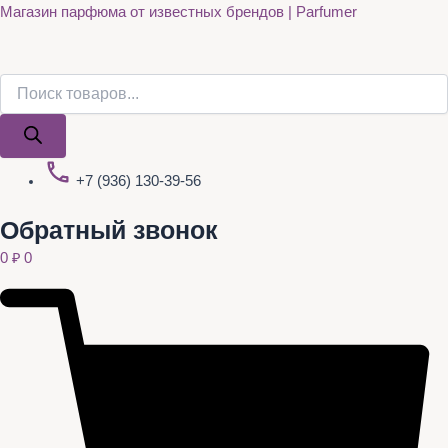
Поиск
Поиск
Quantity
Перейти
Магазин парфюма от известных брендов | Parfumer
товаров
товаров
к
содержимому
+7 (936) 130-39-56
Обратный звонок
0
₽
0