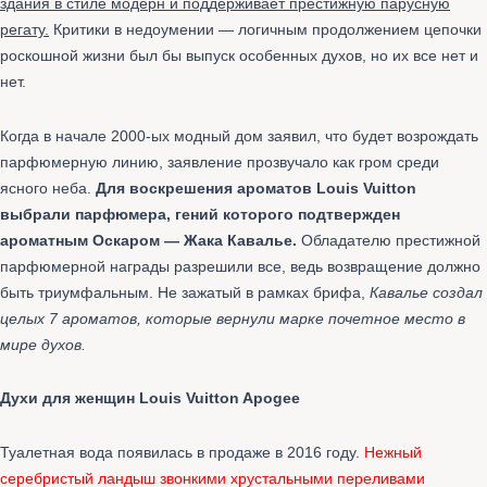
здания в стиле модерн и поддерживает престижную парусную
регату.
Критики в недоумении — логичным продолжением цепочки
роскошной жизни был бы выпуск особенных духов, но их все нет и
нет.
Когда в начале 2000-ых модный дом заявил, что будет возрождать
парфюмерную линию, заявление прозвучало как гром среди
ясного неба.
Для воскрешения ароматов Louis Vuitton
выбрали парфюмера, гений которого подтвержден
ароматным Оскаром — Жака Кавалье.
Обладателю престижной
парфюмерной награды разрешили все, ведь возвращение должно
быть триумфальным. Не зажатый в рамках брифа,
Кавалье создал
целых 7 ароматов, которые вернули марке почетное место в
мире духов.
Духи для женщин Louis Vuitton Apogee
Туалетная вода появилась в продаже в 2016 году.
Нежный
серебристый ландыш звонкими хрустальными переливами