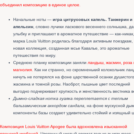
объединил композицию в единое целое.
Начальные ноты —
игра цитрусовых капель. Танжерин и
апельсин
, словно лучики ласкового весеннего солнышка, да
улыбку и приглашают в ароматное путешествие — как-никак
марка Louis Vuitton родилась благодаря активным поездкам,
новая коллекция, созданная мсье Кавалье, это ароматные
путешествия по миру.
Среднюю планку композиции заняли
ландыш, жасмин, роза 
магнолия.
Как ни странно, но скромненький колокольчик ла
ничуть не потерялся на фоне царственной осанки душистог
жасмина и томной розы. Наоброт, пышные цвет последний
выгодно подчеркивает хрупкость и женственность вестника в
Дымно-сладкая нотка гуаяка переплетается с теплым
бальзамическим аккордом сандала,
на фоне мускусной ды
компоненты базы создают удивительно стойкий и изящный 
Композиция Louis Vuitton Apogee была вдохновлена изысканной
японской икебаной.
Цветочный чистый аромат только выигрывает