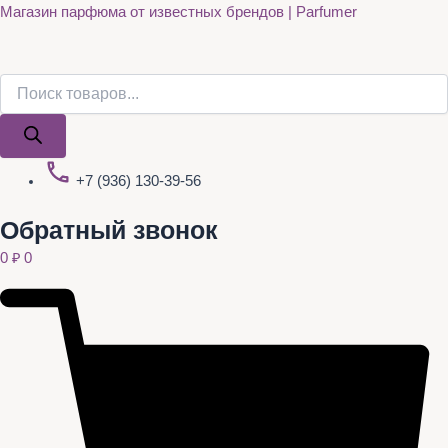
Поиск
Поиск
Quantity
Перейти
Магазин парфюма от известных брендов | Parfumer
товаров
товаров
к
содержимому
+7 (936) 130-39-56
Обратный звонок
0
₽
0