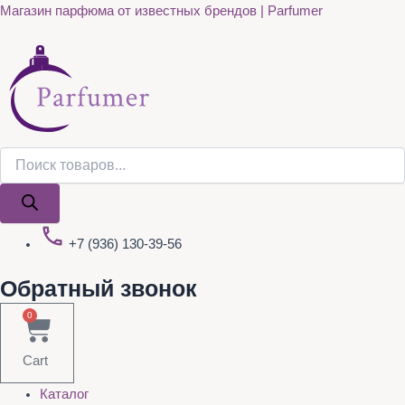
Поиск
Поиск
Quantity
Перейти
Магазин парфюма от известных брендов | Parfumer
товаров
товаров
к
содержимому
+7 (936) 130-39-56
Обратный звонок
0
Cart
Каталог