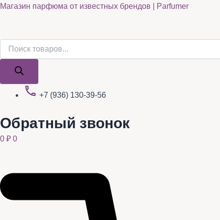
Поиск
Поиск
Quantity
Перейти
Магазин парфюма от известных брендов | Parfumer
товаров
товаров
к
содержимому
+7 (936) 130-39-56
Обратный звонок
0
₽
0