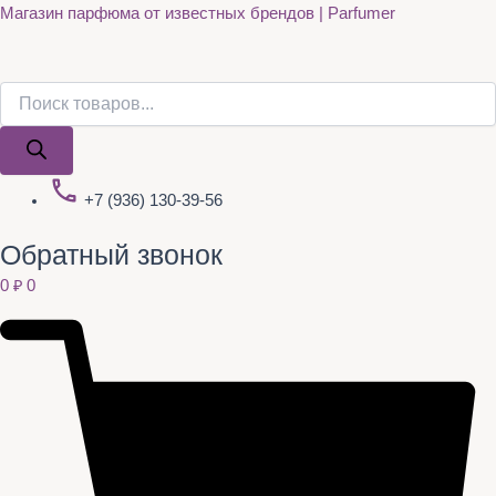
Поиск
Поиск
Quantity
Перейти
Магазин парфюма от известных брендов | Parfumer
товаров
товаров
к
содержимому
+7 (936) 130-39-56
Обратный звонок
0
₽
0