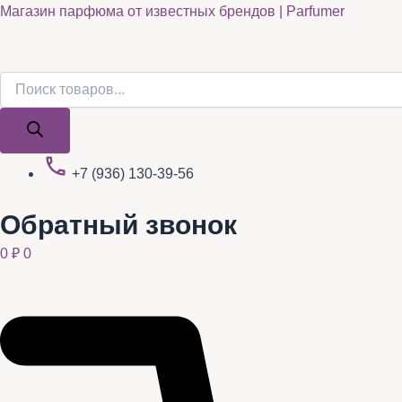
Поиск
Поиск
Quantity
Перейти
Магазин парфюма от известных брендов | Parfumer
товаров
товаров
к
содержимому
+7 (936) 130-39-56
Обратный звонок
0
₽
0