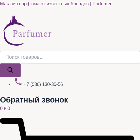
Поиск
Поиск
Quantity
Перейти
Магазин парфюма от известных брендов | Parfumer
товаров
товаров
к
содержимому
+7 (936) 130-39-56
Обратный звонок
0
₽
0