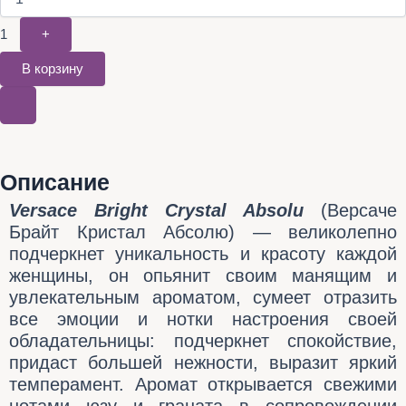
1
+
В корзину
Описание
Versace Bright Crystal Absolu
(Версаче
Брайт Кристал Абсолю) ―
великолепно
п
одчеркнет уникальность и красоту каждой
женщины, он опьянит своим манящим и
увлекательным ароматом, сумеет отразить
все эмоции и нотки настроения своей
обладательницы: подчеркнет спокойствие,
придаст большей нежности, выразит яркий
темперамент. Аромат открывается свежими
нотами юзу и граната в сопровождении