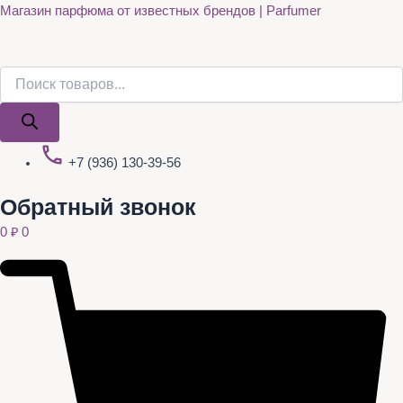
Поиск
Поиск
Quantity
Перейти
Магазин парфюма от известных брендов | Parfumer
товаров
товаров
к
содержимому
+7 (936) 130-39-56
Обратный звонок
0
₽
0