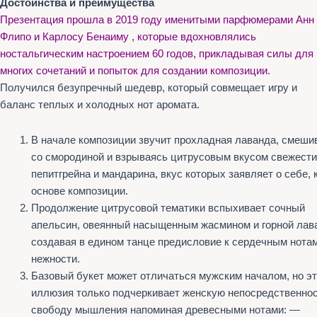
Достоинства и преимущества
Презентация прошла в 2019 году именитыми парфюмерами Анн
Флипо и Карлосу Бенаиму , которые вдохновлялись
ностальгическим настроением 60 годов, прикладывая силы для
многих сочетаний и попыток для создании композиции.
Получился безупречный шедевр, который совмещает игру и
баланс теплых и холодных нот аромата.
В начале композиции звучит прохладная лаванда, смеши
со смородиной и взрываясь цитрусовым вкусом свежести
пепитгрейна и мандарина, вкус которых заявляет о себе, 
основе композиции.
Продолжение цитрусовой тематики вспыхивает сочный
апельсин, овеянный насыщенным жасмином и горной лав
создавая в едином танце предисловие к сердечным нота
нежности.
Базовый букет может отличаться мужским началом, но э
иллюзия только подчеркивает женскую непосредственнос
свободу мышления напоминая древесными нотами: —