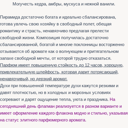
Могучесть кедра, амбры, мускуса и нежной ванили.
Пирамида достаточно богата и идеально сбалансирована,
готова увлечь свою хозяйку в свободный полет, обещая
романтику и страсть, ненавязчиво предлагая прелести
свободной жизни. Композиция получилась достаточно
сбалансированной, богатой и многие поклонницы восторженно
отзываются об аромате как о волнующем и притягательном
запахе свободной мечты, от которой трудно отказаться.
Парфюм имеет повышенную стойкость до 12 часов, хорошую,
привлекательную шлейфость, которая дарит потрясающий,
ненавязчивый, но дерзкий аромат.
Духи при повышенной температуре духи кажутся резкими и
давят плотностью, но в холодных и морозных условиях
согревают и дарят ощущение тепла, уюта и праздника.
На
сегодняшний день флагман реализуется в разном варианте и
имеет оформление каждого флакона модно и стильно, указывая
на статус элитного парфюмерного аромата.