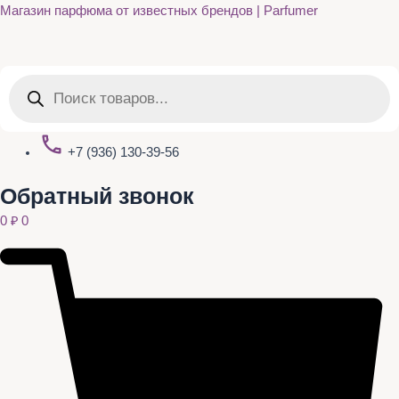
Quantity
Перейти
Магазин парфюма от известных брендов | Parfumer
к
содержимому
Поиск
товаров
+7 (936) 130-39-56
Обратный звонок
0
₽
0