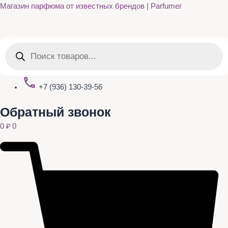
Quantity
Перейти
Магазин парфюма от известных брендов | Parfumer
к
содержимому
Поиск
товаров
+7 (936) 130-39-56
Обратный звонок
0
₽
0