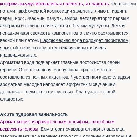
котором аккумулировались и свежесть, и сладость.
Основными
нотами парфюмерной композиции заявлены лимон, гиацинт,
перец, ирис. Жасмин, пачуль, амбра, ветивер вторят первым
аккордам и отлично сочетаются с белым мускусом. Легкая
ненавязчивая свежесть компонентов отлично раскрываются
весной или летом.
Парфюмерная вода подойдет любителям
ярких образов, но при этом ненавязчивых и очень
индивидуальных.
Ароматная вода подчеркнет главные достоинства своей
героини. Она роскошная, волнующая, при этом как бы
составлена из нежных акцентов. Чувственная кисло сладкая
ароматная мелодия наполняет эффектным звучанием,
дополняет свежестью цитрусовых, благоухает теплой
сладостью.
Ах эта пудровая ванильность
Аромат манит очаровательным шлейфом, способным
вскружить головы
. Ему вторит очаровательная владелица,
завораживающая уверенной походкой, стильным нарядом. Ее