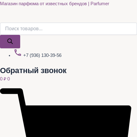
Поиск
Поиск
Quantity
Перейти
Магазин парфюма от известных брендов | Parfumer
товаров
товаров
к
содержимому
+7 (936) 130-39-56
Обратный звонок
0
₽
0