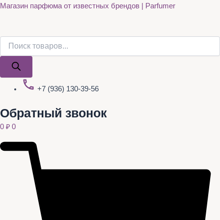
Поиск
Поиск
Quantity
Перейти
Магазин парфюма от известных брендов | Parfumer
товаров
товаров
к
содержимому
+7 (936) 130-39-56
Обратный звонок
0
₽
0